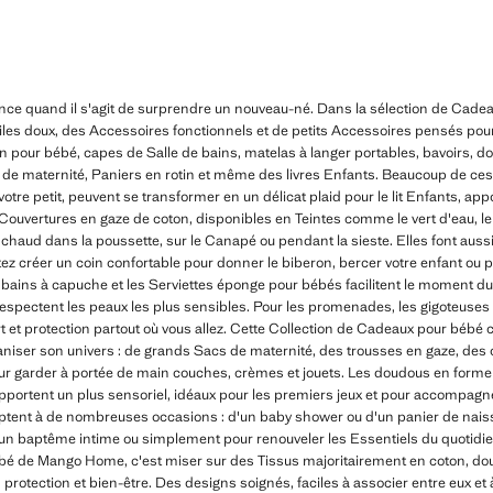
férence quand il s'agit de surprendre un nouveau-né. Dans la sélection de Ca
tiles doux, des Accessoires fonctionnels et de petits Accessoires pensés p
n pour bébé, capes de Salle de bains, matelas à langer portables, bavoirs, dou
de maternité, Paniers en rotin et même des livres Enfants. Beaucoup de ces 
votre petit, peuvent se transformer en un délicat plaid pour le lit Enfants, ap
ouvertures en gaze de coton, disponibles en Teintes comme le vert d'eau, le 
chaud dans la poussette, sur le Canapé ou pendant la sieste. Elles font aussi
z créer un coin confortable pour donner le biberon, bercer votre enfant ou
e bains à capuche et les Serviettes éponge pour bébés facilitent le moment du
espectent les peaux les plus sensibles. Pour les promenades, les gigoteuses 
ort et protection partout où vous allez. Cette Collection de Cadeaux pour bé
iser son univers : de grands Sacs de maternité, des trousses en gaze, des 
ur garder à portée de main couches, crèmes et jouets. Les doudous en forme d
apportent un plus sensoriel, idéaux pour les premiers jeux et pour accompa
aptent à de nombreuses occasions : d'un baby shower ou d'un panier de nais
é, un baptême intime ou simplement pour renouveler les Essentiels du quotidie
é de Mango Home, c'est miser sur des Tissus majoritairement en coton, doux
, protection et bien-être. Des designs soignés, faciles à associer entre eux et