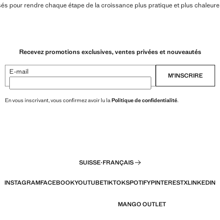
s pour rendre chaque étape de la croissance plus pratique et plus chaleure
Recevez promotions exclusives, ventes privées et nouveautés
E-mail
M’INSCRIRE
En vous inscrivant, vous confirmez avoir lu la
Politique de confidentialité
.
SUISSE
·
FRANÇAIS
INSTAGRAM
FACEBOOK
YOUTUBE
TIKTOK
SPOTIFY
PINTEREST
X
LINKEDIN
MANGO OUTLET