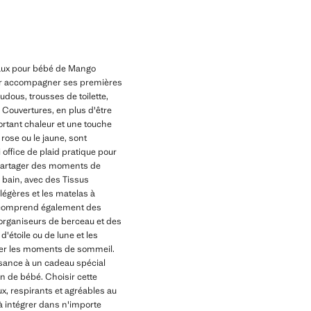
deaux pour bébé de Mango
our accompagner ses premières
dous, trousses de toilette,
Couvertures, en plus d'être
portant chaleur et une touche
rose ou le jaune, sont
 office de plaid pratique pour
 partager des moments de
 bain, avec des Tissus
légères et les matelas à
bé comprend également des
organiseurs de berceau et des
'étoile ou de lune et les
gner les moments de sommeil.
sance à un cadeau spécial
n de bébé. Choisir cette
, respirants et agréables au
 à intégrer dans n'importe