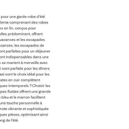
e pour une garde-robe d'été
yvalente comprenant des robes
ns en lin, conçus pour
relles prédominent, offrant
s vacances et les escapades
 vacances, les escapades de
sont parfaites pour un déjeuner
sont indispensables dans une
ts se marient à merveille avec
 sont parfaits pour les dîners
xi sont le choix idéal pour les
lates en cuir complètent
iques intemporels ? Choisir les
oupes fluides offrent une grande
bleu et le marron facilitent
t une touche personnelle à
 note vibrante et sophistiquée
ques pièces, optimisant ainsi
ng de l'été.