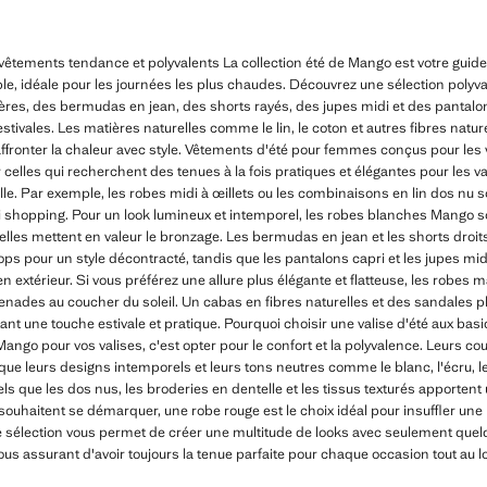
vêtements tendance et polyvalents La collection été de Mango est votre guid
ble, idéale pour les journées les plus chaudes. Découvrez une sélection pol
ères, des bermudas en jean, des shorts rayés, des jupes midi et des pantalo
stivales. Les matières naturelles comme le lin, le coton et autres fibres natu
r affronter la chaleur avec style. Vêtements d'été pour femmes conçus pour le
r celles qui recherchent des tenues à la fois pratiques et élégantes pour les
le. Par exemple, les robes midi à œillets ou les combinaisons en lin dos nu 
i shopping. Pour un look lumineux et intemporel, les robes blanches Mango 
ir, elles mettent en valeur le bronzage. Les bermudas en jean et les shorts droi
s pour un style décontracté, tandis que les pantalons capri et les jupes midi
extérieur. Si vous préférez une allure plus élégante et flatteuse, les robes ma
enades au coucher du soleil. Un cabas en fibres naturelles et des sandales p
ant une touche estivale et pratique. Pourquoi choisir une valise d'été aux bas
Mango pour vos valises, c'est opter pour le confort et la polyvalence. Leurs c
ue leurs designs intemporels et leurs tons neutres comme le blanc, l'écru, le 
tels que les dos nus, les broderies en dentelle et les tissus texturés apporten
souhaitent se démarquer, une robe rouge est le choix idéal pour insuffler une
te sélection vous permet de créer une multitude de looks avec seulement quel
ous assurant d'avoir toujours la tenue parfaite pour chaque occasion tout au lo