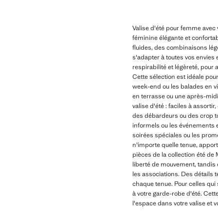
Valise d'été pour femme avec 
féminine élégante et conforta
fluides, des combinaisons lég
s'adapter à toutes vos envies e
respirabilité et légèreté, pou
Cette sélection est idéale pou
week-end ou les balades en vil
en terrasse ou une après-mid
valise d'été : faciles à assort
des débardeurs ou des crop top
informels ou les événements en 
soirées spéciales ou les prom
n'importe quelle tenue, apport
pièces de la collection été de 
liberté de mouvement, tandis q
les associations. Des détails 
chaque tenue. Pour celles qui 
à votre garde-robe d'été. Cet
l'espace dans votre valise et v