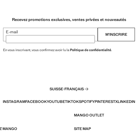
Recevez promotions exclusives, ventes privées et nouveautés
E-mail
M’INSCRIRE
En vous inscrivant, vous confirmez avoir lu la
Politique de confidentialité
.
SUISSE
·
FRANÇAIS
INSTAGRAM
FACEBOOK
YOUTUBE
TIKTOK
SPOTIFY
PINTEREST
X
LINKEDIN
MANGO OUTLET
EZ MANGO
SITE MAP