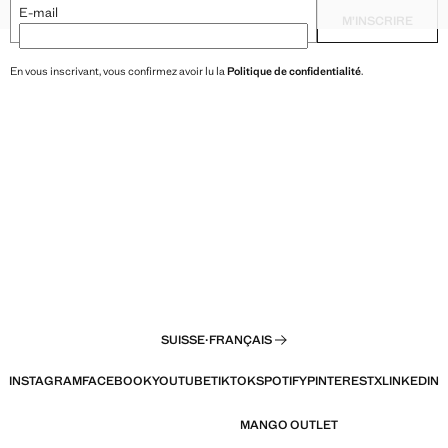
XXL
BOUFFANT TEXTURÉ
HAUT TEXTURÉ AVEC DOS O
E-mail
M’INSCRIRE
En vous inscrivant, vous confirmez avoir lu la
Politique de confidentialité
.
SUISSE
·
FRANÇAIS
INSTAGRAM
FACEBOOK
YOUTUBE
TIKTOK
SPOTIFY
PINTEREST
X
LINKEDIN
MANGO OUTLET