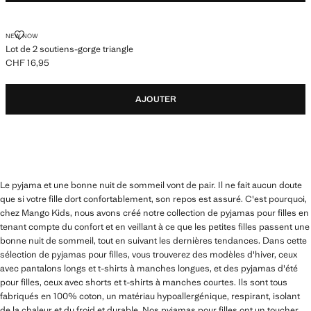
LOT DE 2 SOUTIENS-GORGE TRIANGLE
NEW NOW
Lot de 2 soutiens-gorge triangle
CHF 16,95
Prix actuel [CHF 16,95 ]
AJOUTER
Le pyjama et une bonne nuit de sommeil vont de pair. Il ne fait aucun doute
que si votre fille dort confortablement, son repos est assuré. C'est pourquoi,
chez Mango Kids, nous avons créé notre collection de pyjamas pour filles en
tenant compte du confort et en veillant à ce que les petites filles passent une
bonne nuit de sommeil, tout en suivant les dernières tendances. Dans cette
sélection de pyjamas pour filles, vous trouverez des modèles d'hiver, ceux
avec pantalons longs et t-shirts à manches longues, et des pyjamas d'été
pour filles, ceux avec shorts et t-shirts à manches courtes. Ils sont tous
fabriqués en 100% coton, un matériau hypoallergénique, respirant, isolant
de la chaleur et du froid et durable. Nos pyjamas pour filles ont un toucher