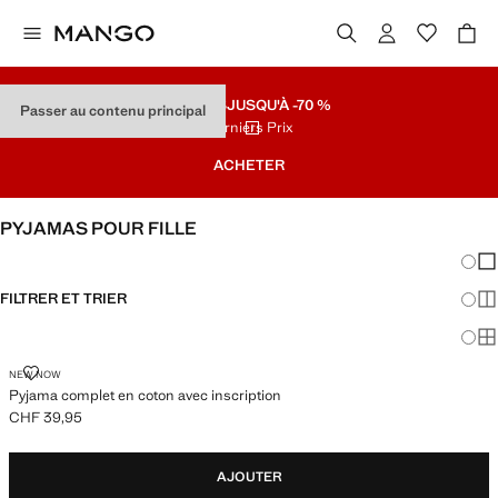
SOLDES
JUSQU'À -70 %
Passer au contenu principal
Derniers Prix
ACHETER
PYJAMAS POUR FILLE
Chang
Aff
FILTRER ET TRIER
Aff
Af
PYJAMA COMPLET EN COTON AVEC INSCRIPTION
NEW NOW
Pyjama complet en coton avec inscription
CHF 39,95
Prix actuel [CHF 39,95 ]
AJOUTER