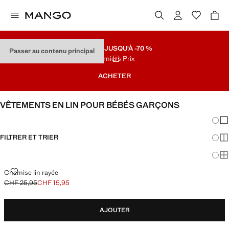
SOLDES
JUSQU'À -70 %
Passer au contenu principal
Derniers Prix
ACHETER
VÊTEMENTS EN LIN POUR BÉBÉS GARÇONS
Chang
Aff
FILTRER ET TRIER
Aff
Af
CHEMISE LIN RAYÉE
Chemise lin rayée
CHF 25,95
CHF 15,95
Prix initial barré [CHF 25,95 ]
Prix actuel [CHF 15,95 ]
AJOUTER