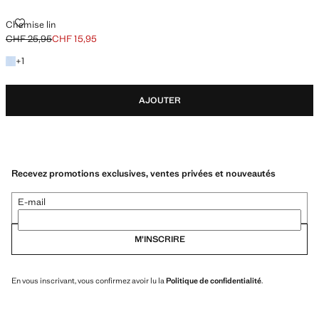
CHEMISE LIN
Chemise lin
CHF 25,95
CHF 15,95
Prix initial barré [CHF 25,95 ]
Prix actuel [CHF 15,95 ]
+1 couleur
+
1
AJOUTER
Recevez promotions exclusives, ventes privées et nouveautés
E-mail
M’INSCRIRE
En vous inscrivant, vous confirmez avoir lu la
Politique de confidentialité
.