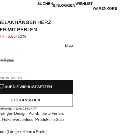
SUCHEN
WISHLIST
EINLOGGEN
WARENKORB
SELANHÄNGER HERZ
R MIT PERLEN
HF 13.95
-30%
is durchgestrichen [CHF 19.95 ]
eis [CHF 13.95 ]
eine Farbe
Blau
GRÖSSE
tig. Ich will es!
VERFÜGBAR!
IG. ICH WILL ES!
AUF DIE WISHLIST SETZEN
LOOK ANSEHEN
ERSAND IN DAS GESCHÄFT
hänger-Design. Kombinierte Perlen.
 Hakenverschluss. Produkt im Sale
 cm (Länge x Höhe x Breite)