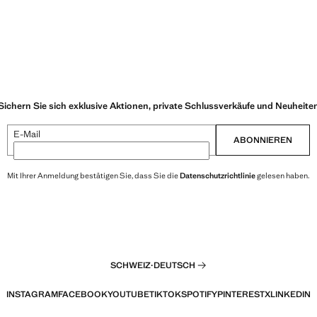
Sichern Sie sich exklusive Aktionen, private Schlussverkäufe und Neuheite
E-Mail
ABONNIEREN
Mit Ihrer Anmeldung bestätigen Sie, dass Sie die
Datenschutzrichtlinie
gelesen haben.
SCHWEIZ
·
DEUTSCH
INSTAGRAM
FACEBOOK
YOUTUBE
TIKTOK
SPOTIFY
PINTEREST
X
LINKEDIN