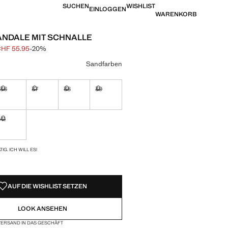
SUCHEN
WISHLIST
EINLOGGEN
WARENKORB
NDALE MIT SCHNALLE
HF 55.95
-20%
is durchgestrichen [CHF 69.95 ]
eis [CHF 55.95 ]
eine Farbe
Sandfarben
36
37
38
39
tig. Ich will es!
Nicht vorrätig. Ich will es!
Nicht vorrätig. Ich will es!
Nicht vorrätig. Ich will es!
Nicht vorrätig. Ich will es!
41
tig. Ich will es!
Nicht vorrätig. Ich will es!
VERFÜGBAR!
IG. ICH WILL ES!
AUF DIE WISHLIST SETZEN
LOOK ANSEHEN
ERSAND IN DAS GESCHÄFT