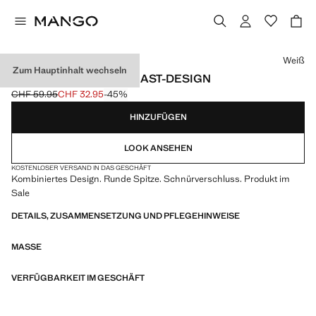
Wählen Sie eine Farbe
Weiß
Zum Hauptinhalt wechseln
SNEAKERS MIT KONTRAST-DESIGN
CHF 59.95
CHF 32.95
-45%
Ausgangspreis durchgestrichen [CHF 59.95 ]
Aktueller Preis [CHF 32.95 ]
HINZUFÜGEN
LOOK ANSEHEN
KOSTENLOSER VERSAND IN DAS GESCHÄFT
Kombiniertes Design. Runde Spitze. Schnürverschluss. Produkt im
Sale
DETAILS, ZUSAMMENSETZUNG UND PFLEGEHINWEISE
MASSE
VERFÜGBARKEIT IM GESCHÄFT