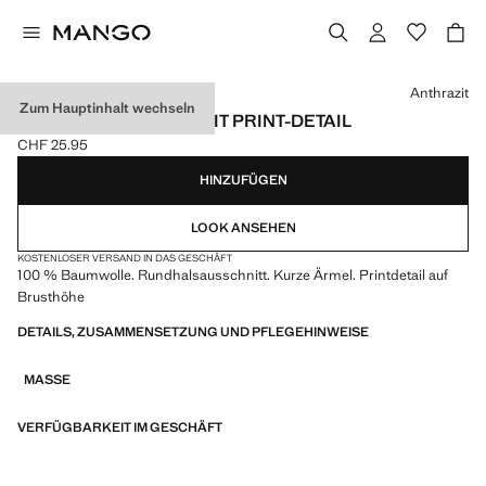
Wählen Sie eine Farbe
Anthrazit
Zum Hauptinhalt wechseln
BAUMWOLL-T-SHIRT MIT PRINT-DETAIL
CHF 25.95
Aktueller Preis [CHF 25.95 ]
HINZUFÜGEN
LOOK ANSEHEN
KOSTENLOSER VERSAND IN DAS GESCHÄFT
100 % Baumwolle. Rundhalsausschnitt. Kurze Ärmel. Printdetail auf
Brusthöhe
DETAILS, ZUSAMMENSETZUNG UND PFLEGEHINWEISE
MASSE
VERFÜGBARKEIT IM GESCHÄFT