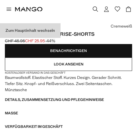
Wählen Sie eine Farbe
Cremeweiß
Zum Hauptinhalt wechseln
AUSGEFRANSTE LOW-RISE-SHORTS
CHF 45.95
CHF 25.95
-44%
Ausgangspreis durchgestrichen [CHF 45.95 ]
Aktueller Preis [CHF 25.95 ]
BENACHRICHTIGEN
LOOK ANSEHEN
KOSTENLOSER VERSAND IN DAS GESCHÄFT
Baumwollstoff. Elastischer Stoff. Kurzes Design. Gerader Schnitt.
Tiefer Sitz. Knopf- und Reißverschluss. Zwei Seitentaschen.
Münztasche
DETAILS, ZUSAMMENSETZUNG UND PFLEGEHINWEISE
MASSE
VERFÜGBARKEIT IM GESCHÄFT