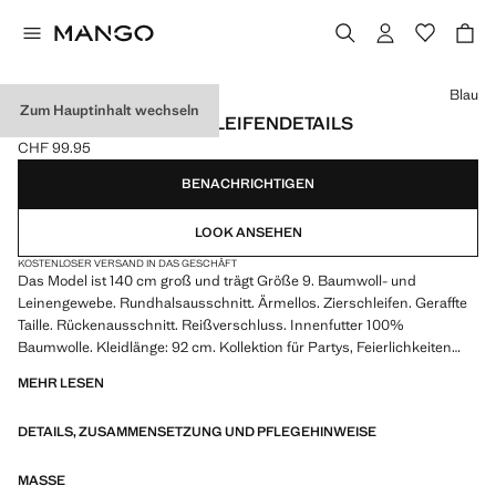
Wählen Sie eine Farbe
Blau
Zum Hauptinhalt wechseln
LEINENKLEID MIT SCHLEIFENDETAILS
CHF 99.95
Aktueller Preis [CHF 99.95 ]
BENACHRICHTIGEN
LOOK ANSEHEN
KOSTENLOSER VERSAND IN DAS GESCHÄFT
Das Model ist 140 cm groß und trägt Größe 9. Baumwoll- und
Leinengewebe. Rundhalsausschnitt. Ärmellos. Zierschleifen. Geraffte
Taille. Rückenausschnitt. Reißverschluss. Innenfutter 100%
Baumwolle. Kleidlänge: 92 cm. Kollektion für Partys, Feierlichkeiten
und Kommunionen
MEHR LESEN
DETAILS, ZUSAMMENSETZUNG UND PFLEGEHINWEISE
MASSE