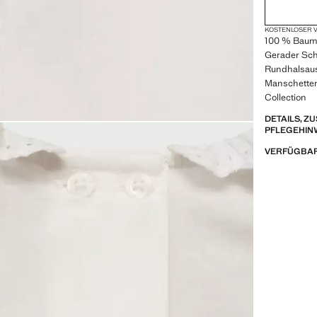
KOSTENLOSER V
100 % Baumwo
Gerader Sch
Rundhalsaus
Manschetten.
Collection
DETAILS, 
PFLEGEHIN
VERFÜGBAR