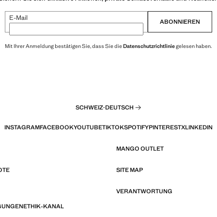
E-Mail
ABONNIEREN
Mit Ihrer Anmeldung bestätigen Sie, dass Sie die
Datenschutzrichtlinie
gelesen haben.
SCHWEIZ
·
DEUTSCH
INSTAGRAM
FACEBOOK
YOUTUBE
TIKTOK
SPOTIFY
PINTEREST
X
LINKEDIN
MANGO OUTLET
OTE
SITE MAP
VERANTWORTUNG
GUNGEN
ETHIK-KANAL