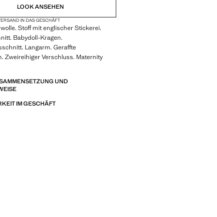
LOOK ANSEHEN
ERSAND IN DAS GESCHÄFT
lle. Stoff mit englischer Stickerei.
nitt. Babydoll-Kragen.
schnitt. Langarm. Geraffte
 Zweireihiger Verschluss. Maternity
ZUSAMMENSETZUNG UND
WEISE
KEIT IM GESCHÄFT