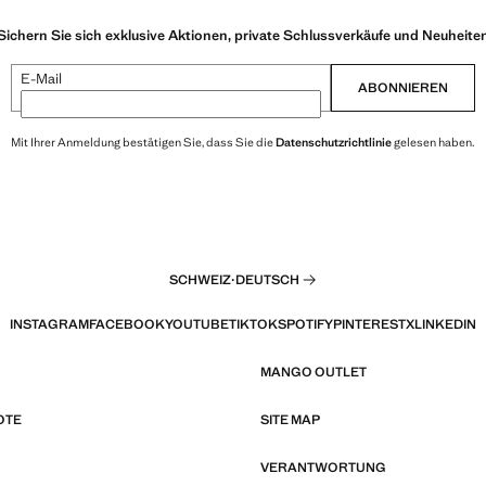
Sichern Sie sich exklusive Aktionen, private Schlussverkäufe und Neuheite
E-Mail
ABONNIEREN
Mit Ihrer Anmeldung bestätigen Sie, dass Sie die
Datenschutzrichtlinie
gelesen haben.
SCHWEIZ
·
DEUTSCH
INSTAGRAM
FACEBOOK
YOUTUBE
TIKTOK
SPOTIFY
PINTEREST
X
LINKEDIN
MANGO OUTLET
OTE
SITE MAP
VERANTWORTUNG