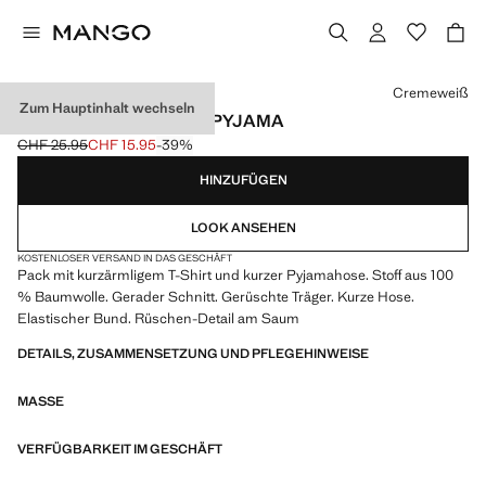
Wählen Sie eine Farbe
Cremeweiß
Zum Hauptinhalt wechseln
KURZER EINTEILIGER PYJAMA
CHF 25.95
CHF 15.95
-39%
Ausgangspreis durchgestrichen [CHF 25.95 ]
Aktueller Preis [CHF 15.95 ]
HINZUFÜGEN
LOOK ANSEHEN
KOSTENLOSER VERSAND IN DAS GESCHÄFT
Pack mit kurzärmligem T-Shirt und kurzer Pyjamahose. Stoff aus 100
% Baumwolle. Gerader Schnitt. Gerüschte Träger. Kurze Hose.
Elastischer Bund. Rüschen-Detail am Saum
DETAILS, ZUSAMMENSETZUNG UND PFLEGEHINWEISE
MASSE
VERFÜGBARKEIT IM GESCHÄFT