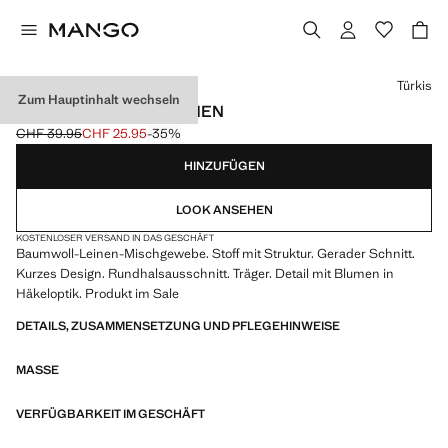
Wählen Sie eine Farbe
Türkis
Zum Hauptinhalt wechseln
HÄKELKLEID MIT BLUMEN
CHF 39.95
CHF 25.95
-35%
Ausgangspreis durchgestrichen [CHF 39.95 ]
Aktueller Preis [CHF 25.95 ]
HINZUFÜGEN
LOOK ANSEHEN
KOSTENLOSER VERSAND IN DAS GESCHÄFT
Baumwoll-Leinen-Mischgewebe. Stoff mit Struktur. Gerader Schnitt.
Kurzes Design. Rundhalsausschnitt. Träger. Detail mit Blumen in
Häkeloptik. Produkt im Sale
DETAILS, ZUSAMMENSETZUNG UND PFLEGEHINWEISE
MASSE
VERFÜGBARKEIT IM GESCHÄFT