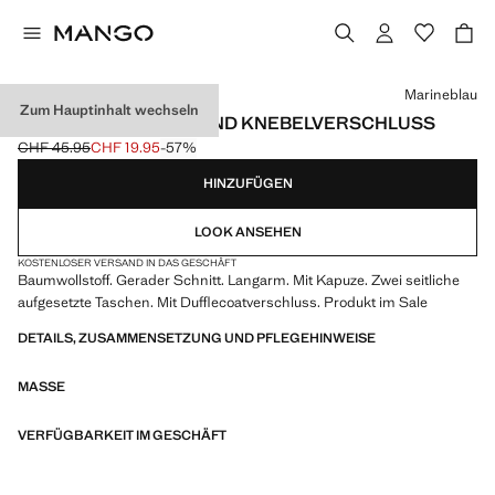
Wählen Sie eine Farbe
Marineblau
Zum Hauptinhalt wechseln
PARKA MIT KAPUZE UND KNEBELVERSCHLUSS
CHF 45.95
CHF 19.95
-57%
Ausgangspreis durchgestrichen [CHF 45.95 ]
Aktueller Preis [CHF 19.95 ]
HINZUFÜGEN
LOOK ANSEHEN
KOSTENLOSER VERSAND IN DAS GESCHÄFT
Baumwollstoff. Gerader Schnitt. Langarm. Mit Kapuze. Zwei seitliche
aufgesetzte Taschen. Mit Dufflecoatverschluss. Produkt im Sale
DETAILS, ZUSAMMENSETZUNG UND PFLEGEHINWEISE
MASSE
VERFÜGBARKEIT IM GESCHÄFT