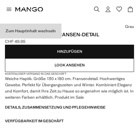
Wählen Sie eine Farbe
Grau
Zum Hauptinhalt wechseln
WEICHE DECKE MIT FRANSEN-DETAIL
CHF 49.95
Aktueller Preis [CHF 49.95 ]
HINZUFÜGEN
LOOK ANSEHEN
KOSTENLOSER VERSAND IN DAS GESCHÄFT
Weiche Haptik. Größe: 130 x 180 cm. Fransendetail. Hochwertiges
Gewebe. Perfekt für Übergangszeiten und Winter. Kombiniert Eleganz
und Komfort, damit Ihre Zeit zu Hause so angenehm wie möglich ist. In
weiteren Farben erhältlich. Produkt im Sale
DETAILS, ZUSAMMENSETZUNG UND PFLEGEHINWEISE
VERFÜGBARKEIT IM GESCHÄFT