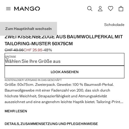
Wählen Sie eine Farbe
Schokolade
Zum Hauptinhalt wechseln
MADE IN SPAIN / 2ER-PACK
ZWEI KISSENBEZÜGE AUS BAUMWOLLPERKAL MIT
TAILORING-MUSTER 50X75CM
CHF 49.95
CHF 25.95
-48%
Ausgangspreis durchgestrichen [CHF 49.95 ]
Aktueller Preis [CHF 25.95 ]
GRÖSSE
Wählen Sie Ihre Größe aus
LOOK ANSEHEN
KOSTENLOSER VERSAND IN DAS GESCHÄFT
Größe: 50x75cm. Zweierpack. Gewebe: 100 % Baumwoll-Perkal.
Baumwollgewebe mit einer Fadenzahl von 200, das sich durch
höchste Weichheit, Strapazierfähigkeit und Atmungsaktivität
auszeichnet und eine angenehm leichte Haptik bietet. Tailoring-Print.
Ohne Füllung. Verleiht eine gemütliche und warme Note. Kombinierbar
MEHR LESEN
mit weiteren Produkten der Kollektion
DETAILS, ZUSAMMENSETZUNG UND PFLEGEHINWEISE