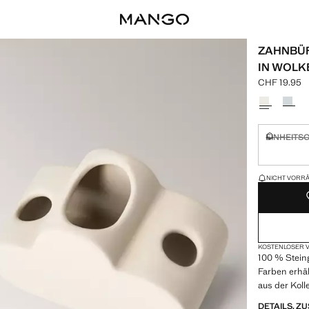
ZAHNBÜR
IN WOL
CHF 19.95
Aktueller Pr
Wählen Sie 
EINHEITS
Nicht vorrä
NUR WENIGE 
NICHT VORRÄT
KOSTENLOSER V
100 % Stein
Farben erhäl
aus der Koll
DETAILS, 