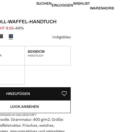
SUCHEN
WISHLIST
EINLOGGEN
WARENKORB
LL-WAFFEL-HANDTUCH
HF 8.95
-44%
is durchgestrichen [CHF 15.95 ]
eis [CHF 8.95 ]
eine Farbe
Indigoblau
50X90CM
ER
HANDTUCH
VERFÜGBAR!
IG. ICH WILL ES!
HINZUFÜGEN
ALS FAVORIT SPEICHERN
LOOK ANSEHEN
ERSAND IN DAS GESCHÄFT
olle. Grammatur: 400 g/m2. Größe:
felstruktur. Frisches, weiches,
higes, atmungsaktives und vielseitiges