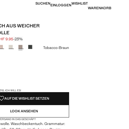
SUCHEN
WISHLIST
EINLOGGEN
WARENKORB
CH AUS WEICHER
LLE
HF 9.95
-23%
is durchgestrichen [CHF 12.95 ]
eis [CHF 9.95 ]
eine Farbe
Tobacco-Braun
VERFÜGBAR!
IG. ICH WILL ES!
AUF DIE WISHLIST SETZEN
LOOK ANSEHEN
ERSAND IN DAS GESCHÄFT
wolle. Waschbeckentuch. Grammatur: