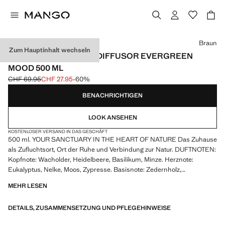
Wählen Sie eine Farbe
Braun
Zum Hauptinhalt wechseln
(79,98€/L) STÄBCHEN-DIFFUSOR EVERGREEN
MOOD 500 ML
CHF 69.95
CHF 27.95
-60%
Ausgangspreis durchgestrichen [CHF 69.95 ]
Aktueller Preis [CHF 27.95 ]
BENACHRICHTIGEN
LOOK ANSEHEN
KOSTENLOSER VERSAND IN DAS GESCHÄFT
500 ml. YOUR SANCTUARY IN THE HEART OF NATURE Das Zuhause
als Zufluchtsort, Ort der Ruhe und Verbindung zur Natur. DUFTNOTEN:
Kopfnote: Wacholder, Heidelbeere, Basilikum, Minze. Herznote:
Eukalyptus, Nelke, Moos, Zypresse. Basisnote: Zedernholz,
Kaschmirholz. ANWENDUNG: Um die Diffusion zu intensivieren, die
MEHR LESEN
Stäbchen wöchentlich umdrehen. Handgefertigtes Etikett aus
Papierpulpe
DETAILS, ZUSAMMENSETZUNG UND PFLEGEHINWEISE