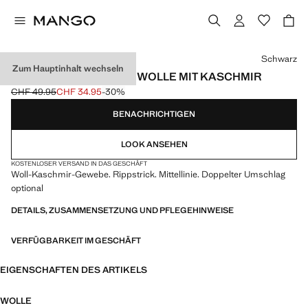
Wählen Sie eine Farbe
Schwarz
Zum Hauptinhalt wechseln
GERIPPTE MÜTZE AUS WOLLE MIT KASCHMIR
CHF 49.95
CHF 34.95
-30%
Ausgangspreis durchgestrichen [CHF 49.95 ]
Aktueller Preis [CHF 34.95 ]
BENACHRICHTIGEN
LOOK ANSEHEN
KOSTENLOSER VERSAND IN DAS GESCHÄFT
Woll-Kaschmir-Gewebe. Rippstrick. Mittellinie. Doppelter Umschlag
optional
DETAILS, ZUSAMMENSETZUNG UND PFLEGEHINWEISE
VERFÜGBARKEIT IM GESCHÄFT
EIGENSCHAFTEN DES ARTIKELS
WOLLE