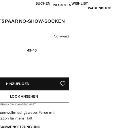
SUCHEN
WISHLIST
EINLOGGEN
WARENKORB
T 3 PAAR NO-SHOW-SOCKEN
eis [CHF 15.95 ]
eine Farbe
Schwarz
43-45
VERFÜGBAR!
IG. ICH WILL ES!
HINZUFÜGEN
ALS FAVORIT SPEICHERN
LOOK ANSEHEN
ERSAND IN DAS GESCHÄFT
aumwollmischgewebe. Ferse mit
kation für mehr Halt
ZUSAMMENSETZUNG UND