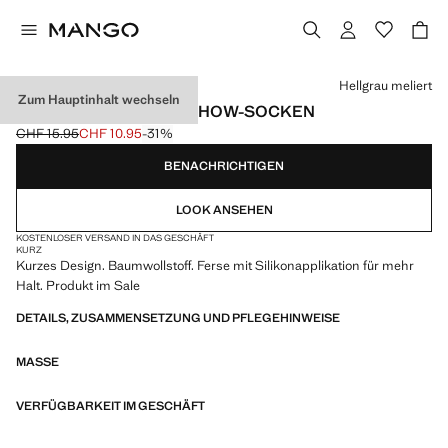
Wählen Sie eine Farbe
Hellgrau meliert
Zum Hauptinhalt wechseln
PACK MIT 3 PAAR NO-SHOW-SOCKEN
CHF 15.95
CHF 10.95
-31%
Ausgangspreis durchgestrichen [CHF 15.95 ]
Aktueller Preis [CHF 10.95 ]
BENACHRICHTIGEN
LOOK ANSEHEN
KOSTENLOSER VERSAND IN DAS GESCHÄFT
KURZ
Kurzes Design. Baumwollstoff. Ferse mit Silikonapplikation für mehr
Halt. Produkt im Sale
DETAILS, ZUSAMMENSETZUNG UND PFLEGEHINWEISE
MASSE
VERFÜGBARKEIT IM GESCHÄFT