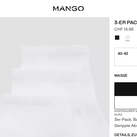
3-ER P
CHF 15.95
Aktueller Pr
Wählen Sie 
40-42
NUR WENIGE 
NICHT VORRÄT
MASSE
KOSTENLOSER V
KURZ
3er-Pack. B
Gerippte Ab
DETAILS, 