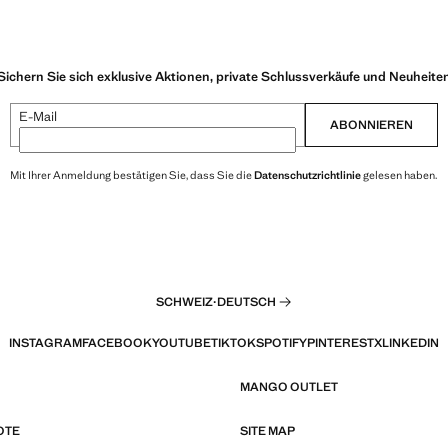
Sichern Sie sich exklusive Aktionen, private Schlussverkäufe und Neuheite
E-Mail
ABONNIEREN
Mit Ihrer Anmeldung bestätigen Sie, dass Sie die
Datenschutzrichtlinie
gelesen haben.
SCHWEIZ
·
DEUTSCH
INSTAGRAM
FACEBOOK
YOUTUBE
TIKTOK
SPOTIFY
PINTEREST
X
LINKEDIN
MANGO OUTLET
OTE
SITE MAP