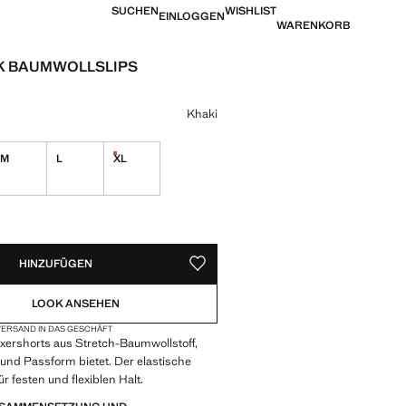
SUCHEN
WISHLIST
EINLOGGEN
WARENKORB
K BAUMWOLLSLIPS
eis [CHF 39.95 ]
eine Farbe
Khaki
M
L
XL
 verfügbar!
Nur wenige verfügbar!
VERFÜGBAR!
IG. ICH WILL ES!
HINZUFÜGEN
ALS FAVORIT SPEICHERN
LOOK ANSEHEN
ERSAND IN DAS GESCHÄFT
xershorts aus Stretch-Baumwollstoff,
und Passform bietet. Der elastische
r festen und flexiblen Halt.