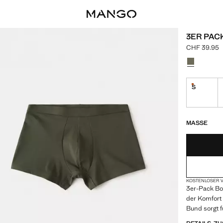
3ER PAC
CHF 39.95
Aktueller Pr
Wählen Sie 
S
Nur wenige
NUR WENIGE 
NICHT VORRÄT
MASSE
KOSTENLOSER V
3er-Pack Bo
der Komfort 
Bund sorgt fü