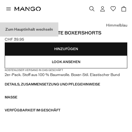
Wählen Sie eine Farbe
Himmelblau
Zum Hauptinhalt wechseln
2ER-PACK KOMBINIERTE BOXERSHORTS
CHF 39.95
Aktueller Preis [CHF 39.95 ]
HINZUFÜGEN
LOOK ANSEHEN
KOSTENLOSER VERSAND IN DAS GESCHÄFT
2er-Pack. Stoff aus 100 % Baumwolle. Boxer-Stil. Elastischer Bund
DETAILS, ZUSAMMENSETZUNG UND PFLEGEHINWEISE
MASSE
VERFÜGBARKEIT IM GESCHÄFT