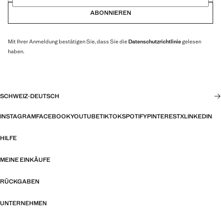
ABONNIEREN
Mit Ihrer Anmeldung bestätigen Sie, dass Sie die
Datenschutzrichtlinie
gelesen
haben.
SCHWEIZ
·
DEUTSCH
INSTAGRAM
FACEBOOK
YOUTUBE
TIKTOK
SPOTIFY
PINTEREST
X
LINKEDIN
HILFE
MEINE EINKÄUFE
RÜCKGABEN
UNTERNEHMEN