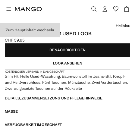
Wählen Sie eine Farbe
Hellblau
Zum Hauptinhalt wechseln
SLIM-FIT-JEANS JAN IM USED-LOOK
CHF 59.95
Aktueller Preis [CHF 59.95 ]
BENACHRICHTIGEN
LOOK ANSEHEN
KOSTENLOSER VERSAND IN DAS GESCHÄFT
Slim Fit. Helle Used-Waschung. Baumwollstoff im Jeans-Stil. Knopf-
und Reißverschluss. Fünf Taschen. Münztasche. Zwei Vordertaschen.
Zwei aufgesetzte Taschen auf der Rückseite
DETAILS, ZUSAMMENSETZUNG UND PFLEGEHINWEISE
MASSE
VERFÜGBARKEIT IM GESCHÄFT