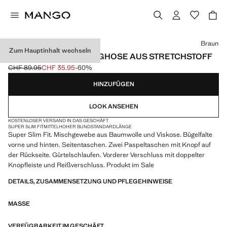
Wählen Sie eine Farbe
Braun
Zum Hauptinhalt wechseln
SUPER SLIM FIT-ANZUGHOSE AUS STRETCHSTOFF
CHF 89.95
CHF 35.95
-60%
Ausgangspreis durchgestrichen [CHF 89.95 ]
Aktueller Preis [CHF 35.95 ]
HINZUFÜGEN
LOOK ANSEHEN
KOSTENLOSER VERSAND IN DAS GESCHÄFT
SUPER SLIM FIT
MITTELHOHER BUND
STANDARDLÄNGE
Super Slim Fit. Mischgewebe aus Baumwolle und Viskose. Bügelfalte
vorne und hinten. Seitentaschen. Zwei Paspeltaschen mit Knopf auf
der Rückseite. Gürtelschlaufen. Vorderer Verschluss mit doppelter
Knopfleiste und Reißverschluss. Produkt im Sale
DETAILS, ZUSAMMENSETZUNG UND PFLEGEHINWEISE
MASSE
VERFÜGBARKEIT IM GESCHÄFT