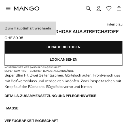
Wählen Sie eine Farbe
Tintenblau
Zum Hauptinhalt wechseln
SUPER SLIM FIT-ANZUGHOSE AUS STRETCHSTOFF
CHF 89.95
Aktueller Preis [CHF 89.95 ]
BENACHRICHTIGEN
LOOK ANSEHEN
KOSTENLOSER VERSAND IN DAS GESCHÄFT
SUPER SLIM FIT
MITTELHOHER BUND
STANDARDLÄNGE
Super Slim Fit. Zwei Seitentaschen. Gürtelschlaufen. Frontverschluss
mit Reißverschluss und verdeckten Knöpfen. Zwei Paspeltaschen mit
Knopf auf der Rückseite. Bügelfalte vorne und hinten
DETAILS, ZUSAMMENSETZUNG UND PFLEGEHINWEISE
MASSE
VERFÜGBARKEIT IM GESCHÄFT