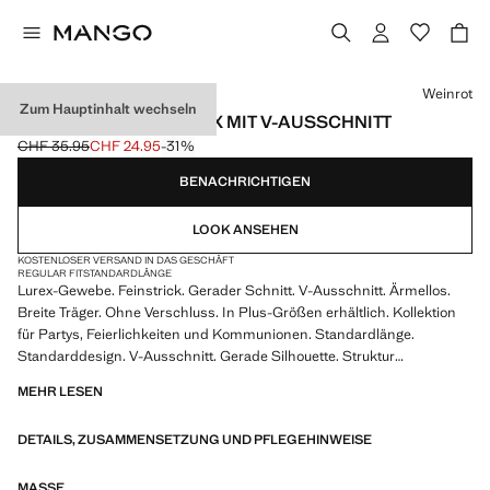
Wählen Sie eine Farbe
Weinrot
Zum Hauptinhalt wechseln
STRICKTOP AUS LUREX MIT V-AUSSCHNITT
CHF 35.95
CHF 24.95
-31%
Ausgangspreis durchgestrichen [CHF 35.95 ]
Aktueller Preis [CHF 24.95 ]
BENACHRICHTIGEN
LOOK ANSEHEN
KOSTENLOSER VERSAND IN DAS GESCHÄFT
REGULAR FIT
STANDARDLÄNGE
Lurex-Gewebe. Feinstrick. Gerader Schnitt. V-Ausschnitt. Ärmellos.
Breite Träger. Ohne Verschluss. In Plus-Größen erhältlich. Kollektion
für Partys, Feierlichkeiten und Kommunionen. Standardlänge.
Standarddesign. V-Ausschnitt. Gerade Silhouette. Struktur
Feinmaschig. Ärmellos. Reverskragen Spitz. Spaghettiträger.
MEHR LESEN
Ärmellänge Dünner Träger. Ohne Verschluss. Dieses Kleidungsstück
gehört zu unserer Party- und Event-Kollektion, die entworfen wurde,
DETAILS, ZUSAMMENSETZUNG UND PFLEGEHINWEISE
um deine Looks bei besonderen Anlässen zu veredeln. Produkt im
Sale
MASSE