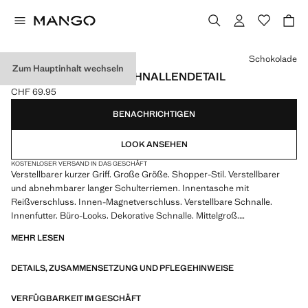
Wählen Sie eine Farbe
Schokolade
Zum Hauptinhalt wechseln
SHOPPER-BAG MIT SCHNALLENDETAIL
CHF 69.95
Aktueller Preis [CHF 69.95 ]
BENACHRICHTIGEN
LOOK ANSEHEN
KOSTENLOSER VERSAND IN DAS GESCHÄFT
Verstellbarer kurzer Griff. Große Größe. Shopper-Stil. Verstellbarer
und abnehmbarer langer Schulterriemen. Innentasche mit
Reißverschluss. Innen-Magnetverschluss. Verstellbare Schnalle.
Innenfutter. Büro-Looks. Dekorative Schnalle. Mittelgroß.
Schulterriemen. Regulierbarer Trageriemen. Magnetverschluss.
MEHR LESEN
Innentasche. Reißverschluss
DETAILS, ZUSAMMENSETZUNG UND PFLEGEHINWEISE
35.0x32.0x13.0 cm (Länge x Höhe x Breite)
VERFÜGBARKEIT IM GESCHÄFT