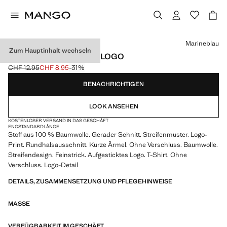
Wählen Sie eine Farbe
Marineblau
Zum Hauptinhalt wechseln
STREIFEN-T-SHIRT MIT LOGO
CHF 12.95
CHF 8.95
-31%
Ausgangspreis durchgestrichen [CHF 12.95 ]
Aktueller Preis [CHF 8.95 ]
BENACHRICHTIGEN
LOOK ANSEHEN
KOSTENLOSER VERSAND IN DAS GESCHÄFT
ENG
STANDARDLÄNGE
Stoff aus 100 % Baumwolle. Gerader Schnitt. Streifenmuster. Logo-
Print. Rundhalsausschnitt. Kurze Ärmel. Ohne Verschluss. Baumwolle.
Streifendesign. Feinstrick. Aufgesticktes Logo. T-Shirt. Ohne
Verschluss. Logo-Detail
DETAILS, ZUSAMMENSETZUNG UND PFLEGEHINWEISE
MASSE
VERFÜGBARKEIT IM GESCHÄFT