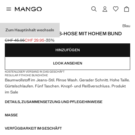
Wählen Sie eine Farbe
Blau
Zum Hauptinhalt wechseln
GERADE KURZE JEANS-HOSE MIT HOHEM BUND
CHF 45.95
CHF 29.95
-35%
Ausgangspreis durchgestrichen [CHF 45.95 ]
Aktueller Preis [CHF 29.95 ]
HINZUFÜGEN
LOOK ANSEHEN
KOSTENLOSER VERSAND IN DAS GESCHÄFT
REGULAR FIT
HOHE BUNDHÖHE
Baumwollstoff im Jeans-Stil. Rinse Wash. Gerader Schnitt. Hohe Taille.
Gürtelschlaufen. Fünf Taschen. Knopf- und Reißverschluss. Produkt
im Sale
DETAILS, ZUSAMMENSETZUNG UND PFLEGEHINWEISE
MASSE
VERFÜGBARKEIT IM GESCHÄFT