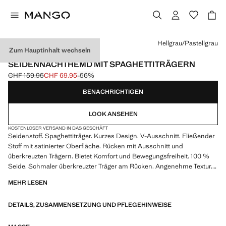
Wählen Sie eine Farbe
Hellgrau/Pastellgrau
Zum Hauptinhalt wechseln
PREMIUM
SEIDENNACHTHEMD MIT SPAGHETTITRÄGERN
CHF 159.95
CHF 69.95
-56%
Ausgangspreis durchgestrichen [CHF 159.95 ]
Aktueller Preis [CHF 69.95 ]
BENACHRICHTIGEN
LOOK ANSEHEN
KOSTENLOSER VERSAND IN DAS GESCHÄFT
Seidenstoff. Spaghettiträger. Kurzes Design. V-Ausschnitt. Fließender
Stoff mit satinierter Oberfläche. Rücken mit Ausschnitt und
überkreuzten Trägern. Bietet Komfort und Bewegungsfreiheit. 100 %
Seide. Schmaler überkreuzter Träger am Rücken. Angenehme Textur.
Lässt sich mit weiteren Produkten aus der Kollektion kombinieren.
MEHR LESEN
Produkt im Sale
DETAILS, ZUSAMMENSETZUNG UND PFLEGEHINWEISE