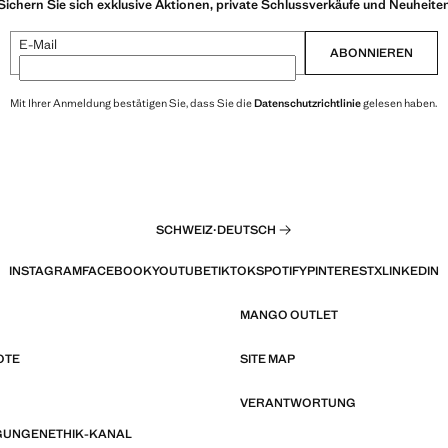
Sichern Sie sich exklusive Aktionen, private Schlussverkäufe und Neuheite
E-Mail
ABONNIEREN
Mit Ihrer Anmeldung bestätigen Sie, dass Sie die
Datenschutzrichtlinie
gelesen haben.
SCHWEIZ
·
DEUTSCH
INSTAGRAM
FACEBOOK
YOUTUBE
TIKTOK
SPOTIFY
PINTEREST
X
LINKEDIN
MANGO OUTLET
OTE
SITE MAP
VERANTWORTUNG
GUNGEN
ETHIK-KANAL