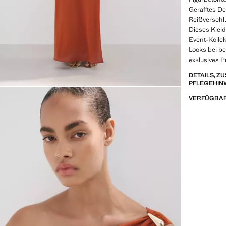
Gerafftes Det
Reißverschlu
Dieses Kleid
Event-Kollek
Looks bei b
exklusives P
DETAILS, 
PFLEGEHIN
VERFÜGBAR