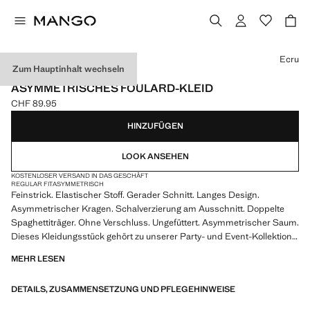
Wählen Sie eine Farbe
Ecru
Zum Hauptinhalt wechseln
EXKLUSIV ONLINE
ASYMMETRISCHES FOULARD-KLEID
CHF 89.95
Aktueller Preis [CHF 89.95 ]
HINZUFÜGEN
LOOK ANSEHEN
KOSTENLOSER VERSAND IN DAS GESCHÄFT
REGULAR FIT
ASYMMETRISCH
Feinstrick. Elastischer Stoff. Gerader Schnitt. Langes Design.
Asymmetrischer Kragen. Schalverzierung am Ausschnitt. Doppelte
Spaghettiträger. Ohne Verschluss. Ungefüttert. Asymmetrischer Saum.
Dieses Kleidungsstück gehört zu unserer Party- und Event-Kollektion,
die entworfen wurde, um deine Looks bei besonderen Anlässen zu
MEHR LESEN
veredeln. Online-exklusives Produkt
DETAILS, ZUSAMMENSETZUNG UND PFLEGEHINWEISE