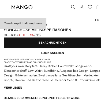
Wählen Sie eine Farbe
Blau
Zum Hauptinhalt wechseln
MANGO STARRING HAILEY BIEBER
SCHLAGHOSE MIT PASPELTASCHEN
CHF 69.95
CHF 19.95
-71%
Ausgangspreis durchgestrichen [CHF 69.95 ]
Aktueller Preis [CHF 19.95 ]
BENACHRICHTIGEN
LOOK ANSEHEN
KOSTENLOSER VERSAND IN DAS GESCHÄFT
FLARE/BOOTCUT
NIEDRIGE BUNDHÖHE
LANG
Craft your own story feat. Hailey Bieber. Baumwollmischgewebe.
Elastischer Stoff. Low-Waist-Bundhöhe. Ausgestelltes Design. Langes
Design. Gürtelschlaufen. Zwei paspelierte Gesäßtaschen. Verdeckter
Knopf-, Haken- und Reißverschluss. Gerader Schnitt. Produkt im Sale
MEHR LESEN
DETAILS, ZUSAMMENSETZUNG UND PFLEGEHINWEISE