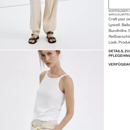
KOSTENLOSER V
SAROUEL
MITTE
Craft your ow
Lyocell. Bal
Bundhöhe. S
Reißverschl
Look. Produk
DETAILS, 
PFLEGEHIN
VERFÜGBAR