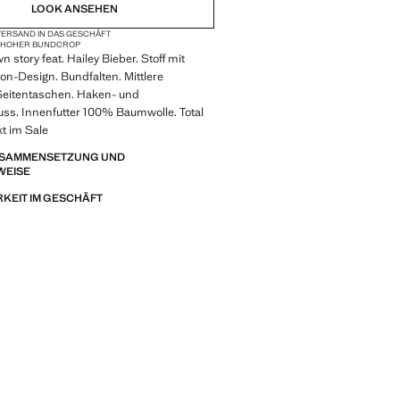
LOOK ANSEHEN
ERSAND IN DAS GESCHÄFT
LHOHER BUND
CROP
n story feat. Hailey Bieber. Stoff mit
loon-Design. Bundfalten. Mittlere
eitentaschen. Haken- und
uss. Innenfutter 100% Baumwolle. Total
t im Sale
ZUSAMMENSETZUNG UND
WEISE
KEIT IM GESCHÄFT