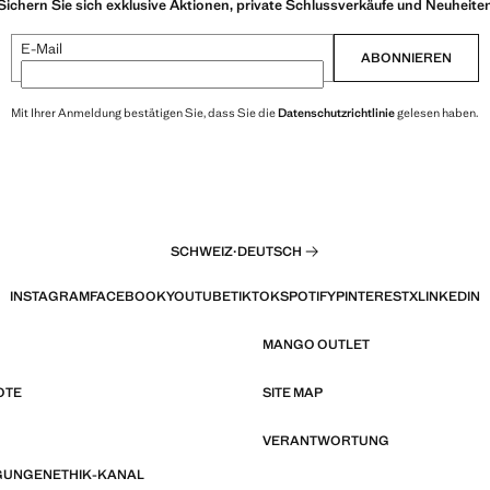
Sichern Sie sich exklusive Aktionen, private Schlussverkäufe und Neuheite
E-Mail
ABONNIEREN
Mit Ihrer Anmeldung bestätigen Sie, dass Sie die
Datenschutzrichtlinie
gelesen haben.
SCHWEIZ
·
DEUTSCH
INSTAGRAM
FACEBOOK
YOUTUBE
TIKTOK
SPOTIFY
PINTEREST
X
LINKEDIN
MANGO OUTLET
OTE
SITE MAP
VERANTWORTUNG
GUNGEN
ETHIK-KANAL