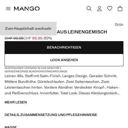
Wählen Sie eine Farbe
Grün
Zum Hauptinhalt wechseln
GERADE ANZUGHOSE AUS LEINENGEMISCH
CHF 99.95
CHF 69.95
-30%
Ausgangspreis durchgestrichen [CHF 99.95 ]
Aktueller Preis [CHF 69.95 ]
BENACHRICHTIGEN
LOOK ANSEHEN
KOSTENLOSER VERSAND IN DAS GESCHÄFT
GERADE
NIEDRIGE BUNDHÖHE
STANDARDLÄNGE
Leinen-Mix. Stoff mit Satin-Finish. Langes Design. Gerader Schnitt.
Mittlere Bundhöhe. Gürtelschlaufen. Zwei Seitentaschen. Zwei
Leistentaschen hinten. Vordere Abnäher. Verdeckter Knopf-, Haken-
und Reißverschluss. Innenfutter. Total Look. Dieses Kleidungsstück
gehört zu unserer Event-Kollektion, die entworfen wurde, um dich zur
MEHR LESEN
perfekten Gästin bei jeder Party, Hochzeit oder Zeremonie zu machen.
DETAILS, ZUSAMMENSETZUNG UND PFLEGEHINWEISE
MASSE