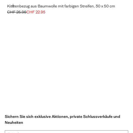
HINZUFÜGEN
Kissenbezug aus Baumwolle mit farbigen Streifen, 30 x 50 cm
CHF 25.95
CHF 22.95
Ausgangspreis durchgestrichen [CHF 25.95 ]
Aktueller Preis [CHF 22.95 ]
Sichern Sie sich exklusive Aktionen, private Schlussverkäufe und
Neuheiten