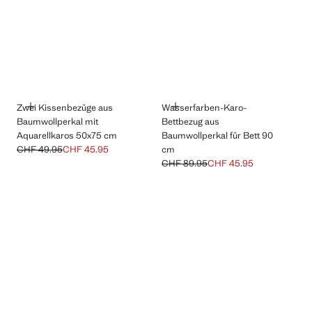
HINZUFÜGEN
HINZUFÜGEN
Zwei Kissenbezüge aus
Wasserfarben-Karo-
Baumwollperkal mit
Bettbezug aus
Aquarellkaros 50x75 cm
Baumwollperkal für Bett 90
CHF 49.95
CHF 45.95
cm
Ausgangspreis durchgestrichen [CHF 49.95 ]
Aktueller Preis [CHF 45.95 ]
CHF 89.95
CHF 45.95
Ausgangspreis durchgestrichen [CH
Aktueller Preis [CHF 45.95 ]