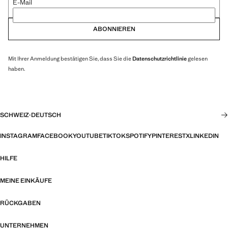
E-Mail
ABONNIEREN
Mit Ihrer Anmeldung bestätigen Sie, dass Sie die
Datenschutzrichtlinie
gelesen
haben.
SCHWEIZ
·
DEUTSCH
INSTAGRAM
FACEBOOK
YOUTUBE
TIKTOK
SPOTIFY
PINTEREST
X
LINKEDIN
HILFE
MEINE EINKÄUFE
RÜCKGABEN
UNTERNEHMEN