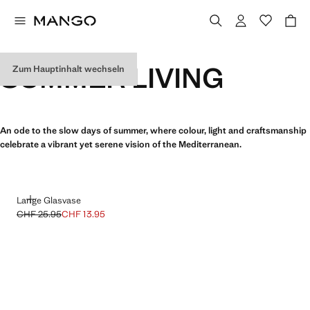
SUMMER LIVING
Zum Hauptinhalt wechseln
An ode to the slow days of summer, where colour, light and craftsmanship
celebrate a vibrant yet serene vision of the Mediterranean.
HINZUFÜGEN
Lange Glasvase
CHF 25.95
CHF 13.95
Ausgangspreis durchgestrichen [CHF 25.95 ]
Aktueller Preis [CHF 13.95 ]