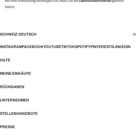
Mit Ihrer Anmeldung bestätigen Sie, dass Sie die
Datenschutzrichtlinie
gelesen
haben.
SCHWEIZ
·
DEUTSCH
INSTAGRAM
FACEBOOK
YOUTUBE
TIKTOK
SPOTIFY
PINTEREST
X
LINKEDIN
HILFE
MEINE EINKÄUFE
RÜCKGABEN
UNTERNEHMEN
STELLENANGEBOTE
PRESSE