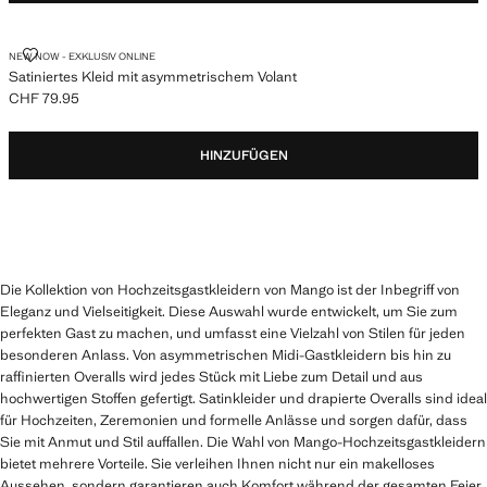
SATINIERTES KLEID MIT ASYMMETRISCHEM VOLANT
NEW NOW - EXKLUSIV ONLINE
Satiniertes Kleid mit asymmetrischem Volant
CHF 79.95
Aktueller Preis [CHF 79.95 ]
HINZUFÜGEN
Die Kollektion von Hochzeitsgastkleidern von Mango ist der Inbegriff von
Eleganz und Vielseitigkeit. Diese Auswahl wurde entwickelt, um Sie zum
perfekten Gast zu machen, und umfasst eine Vielzahl von Stilen für jeden
besonderen Anlass. Von asymmetrischen Midi-Gastkleidern bis hin zu
raffinierten Overalls wird jedes Stück mit Liebe zum Detail und aus
hochwertigen Stoffen gefertigt. Satinkleider und drapierte Overalls sind ideal
für Hochzeiten, Zeremonien und formelle Anlässe und sorgen dafür, dass
Sie mit Anmut und Stil auffallen. Die Wahl von Mango-Hochzeitsgastkleidern
bietet mehrere Vorteile. Sie verleihen Ihnen nicht nur ein makelloses
Aussehen, sondern garantieren auch Komfort während der gesamten Feier,