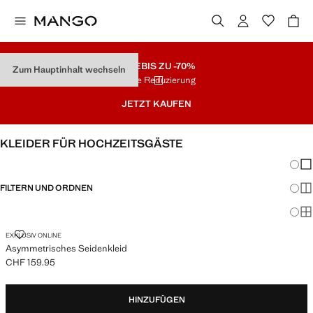
SALE
BIS ZU -70%
Zum Hauptinhalt wechseln
Letzte Reduzierung
JETZT KAUFEN
KLEIDER FÜR HOCHZEITSGÄSTE
Änder
Wen
FILTERN UND ORDNEN
Meh
Ma
ASYMMETRISCHES SEIDENKLEID
EXKLUSIV ONLINE
Asymmetrisches Seidenkleid
CHF 159.95
Aktueller Preis [CHF 159.95 ]
HINZUFÜGEN