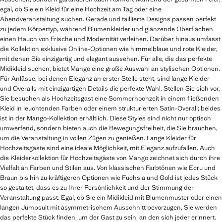
egal, ob Sie ein Kleid für eine Hochzeit am Tag oder eine
Abendveranstaltung suchen. Gerade und taillierte Designs passen perfekt
zu jedem Körpertyp, während Blumenkleider und glänzende Oberflächen
einen Hauch von Frische und Modernität verleihen. Darüber hinaus umfasst
die Kollektion exklusive Online-Optionen wie himmelblaue und rote Kleider,
mit denen Sie einzigartig und elegant aussehen. Für alle, die das perfekte
Midikleid suchen, bietet Mango eine große Auswahl an stylischen Optionen.
Für Anlässe, bei denen Eleganz an erster Stelle steht, sind lange Kleider
und Overalls mit einzigartigen Details die perfekte Wahl. Stellen Sie sich vor,
Sie besuchen als Hochzeitsgast eine Sommerhochzeit in einem fließenden
Kleid in leuchtenden Farben oder einem strukturierten Satin-Overall; beides
ist in der Mango-Kollektion erhältlich. Diese Styles sind nicht nur optisch
umwerfend, sondern bieten auch die Bewegungsfreiheit, die Sie brauchen,
um die Veranstaltung in vollen Zügen zu genießen. Lange Kleider für
Hochzeitsgäste sind eine ideale Möglichkeit, mit Eleganz aufzufallen. Auch
die Kleiderkollektion für Hochzeitsgäste von Mango zeichnet sich durch ihre
Vielfalt an Farben und Stilen aus. Von klassischen Farbtönen wie Ecru und
Braun bis hin zu kräftigeren Optionen wie Fuchsia und Gold ist jedes Stück
so gestaltet, dass es zu Ihrer Persönlichkeit und der Stimmung der
Veranstaltung passt. Egal, ob Sie ein Midikleid mit Blumenmuster oder einen
langen Jumpsuit mit asymmetrischem Ausschnitt bevorzugen, Sie werden
das perfekte Stück finden, um der Gast zu sein, an den sich jeder erinnert.