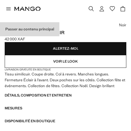
Choisissez une couleur
Noir
Passer au contenu principal
BLOUSON EN SIMILI-CUIR
42 000 XAF
Prix actuel [42 000 XAF ]
ALERTEZ-MOI.
VOIR LE LOOK
LIVRAISON GRATUITE EN BOUTIQUE
Tissu similicuir. Coupe droite. Col à revers. Manches longues.
Fermeture Éclair à l’avant. Deux poches sur les côtés. Collection fête et
événements. Collection de fêtes. Collection Noël. Design brillant
DÉTAILS, COMPOSITION ET ENTRETIEN
MESURES
DISPONIBILITÉ EN BOUTIQUE