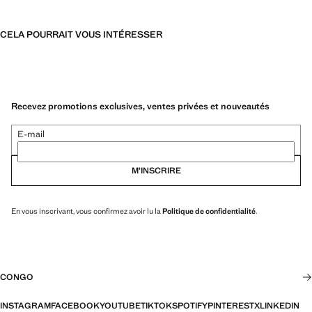
CELA POURRAIT VOUS INTÉRESSER
Recevez promotions exclusives, ventes privées et nouveautés
E-mail
M’INSCRIRE
En vous inscrivant, vous confirmez avoir lu la
Politique de confidentialité
.
CONGO
INSTAGRAM
FACEBOOK
YOUTUBE
TIKTOK
SPOTIFY
PINTEREST
X
LINKEDIN