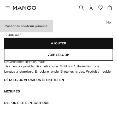
Choisissez une couleur
Noir
Passer au contenu principal
TOP UNI À BRETELLES
12 000 XAF
Prix actuel [12 000 XAF ]
AJOUTER
VOIR LE LOOK
LIVRAISON GRATUITE EN BOUTIQUE
Tissu en polyamide. Tissu élastique. Motif uni. Silhouette droite.
Longueur standard. Encolure ronde. Bretelles larges. Produit en solde
DÉTAILS, COMPOSITION ET ENTRETIEN
MESURES
DISPONIBILITÉ EN BOUTIQUE