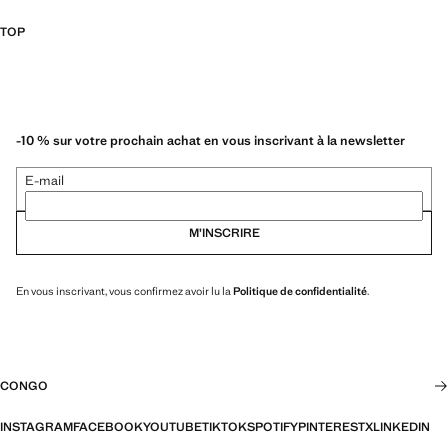
TOP
-10 % sur votre prochain achat en vous inscrivant à la newsletter
E-mail
M’INSCRIRE
En vous inscrivant, vous confirmez avoir lu la
Politique de confidentialité
.
CONGO
INSTAGRAM
FACEBOOK
YOUTUBE
TIKTOK
SPOTIFY
PINTEREST
X
LINKEDIN