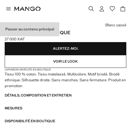
Choisissez une couleur
Blanc cassé
Passer au contenu principal
GILET BRODERIE ETHNIQUE
27 000 XAF
Prix actuel [27 000 XAF ]
ALERTEZ-MOI.
VOIR LE LOOK
LIVRAISON GRATUITE EN BOUTIQUE
Tissu 100 % coton. Tissu matelassé. Multicolore. Motif brodé. Brodé
ethnique. Silhouette droite. Sans manches. Sans fermeture. Produit en
promotion
DÉTAILS, COMPOSITION ET ENTRETIEN
MESURES
DISPONIBILITÉ EN BOUTIQUE