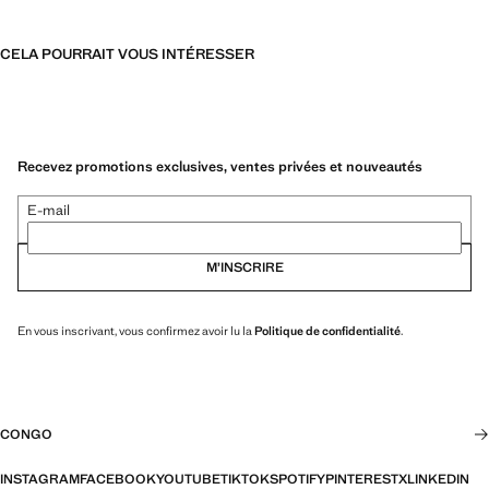
CELA POURRAIT VOUS INTÉRESSER
Recevez promotions exclusives, ventes privées et nouveautés
E-mail
M’INSCRIRE
En vous inscrivant, vous confirmez avoir lu la
Politique de confidentialité
.
CONGO
INSTAGRAM
FACEBOOK
YOUTUBE
TIKTOK
SPOTIFY
PINTEREST
X
LINKEDIN