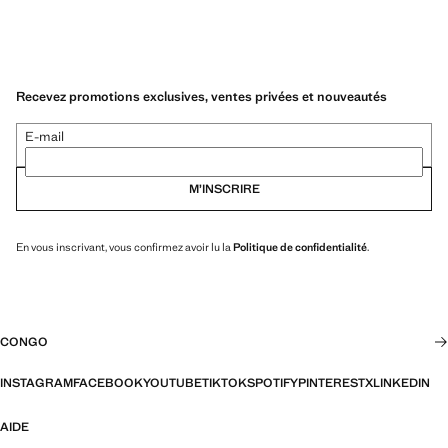
Recevez promotions exclusives, ventes privées et nouveautés
E-mail
M’INSCRIRE
En vous inscrivant, vous confirmez avoir lu la
Politique de confidentialité
.
CONGO
INSTAGRAM
FACEBOOK
YOUTUBE
TIKTOK
SPOTIFY
PINTEREST
X
LINKEDIN
AIDE