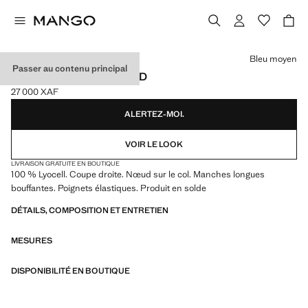
Choisissez une couleur
Bleu moyen
Passer au contenu principal
BLOUSE LYOCELL NŒUD
27 000 XAF
Prix actuel [27 000 XAF ]
ALERTEZ-MOI.
VOIR LE LOOK
LIVRAISON GRATUITE EN BOUTIQUE
100 % Lyocell. Coupe droite. Nœud sur le col. Manches longues
bouffantes. Poignets élastiques. Produit en solde
DÉTAILS, COMPOSITION ET ENTRETIEN
MESURES
DISPONIBILITÉ EN BOUTIQUE