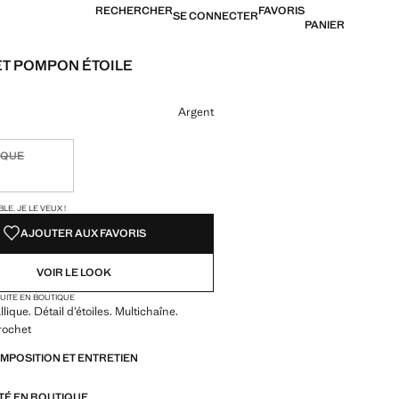
RECHERCHER
FAVORIS
SE CONNECTER
PANIER
T POMPON ÉTOILE
[8 500 XAF ]
ne couleur
Argent
IQUE
ible. Je le veux !
TÉS !
LE. JE LE VEUX !
AJOUTER AUX FAVORIS
VOIR LE LOOK
TUITE EN BOUTIQUE
ique. Détail d’étoiles. Multichaîne.
rochet
OMPOSITION ET ENTRETIEN
ITÉ EN BOUTIQUE