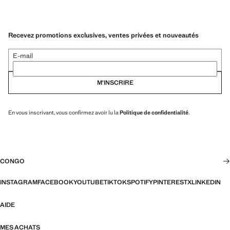
Recevez promotions exclusives, ventes privées et nouveautés
E-mail
M’INSCRIRE
En vous inscrivant, vous confirmez avoir lu la
Politique de confidentialité
.
CONGO
INSTAGRAM
FACEBOOK
YOUTUBE
TIKTOK
SPOTIFY
PINTEREST
X
LINKEDIN
AIDE
MES ACHATS