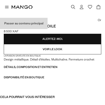
Choisissez une couleur
Or
Passer au contenu principal
BRACELET POMPON ÉTOILE
8 500 XAF
Prix actuel [8 500 XAF ]
ALERTEZ-MOI.
VOIR LE LOOK
LIVRAISON GRATUITE EN BOUTIQUE
Design métallique. Détail d’étoiles. Multichaîne. Fermeture crochet
DÉTAILS, COMPOSITION ET ENTRETIEN
DISPONIBILITÉ EN BOUTIQUE
CELA POURRAIT VOUS INTÉRESSER